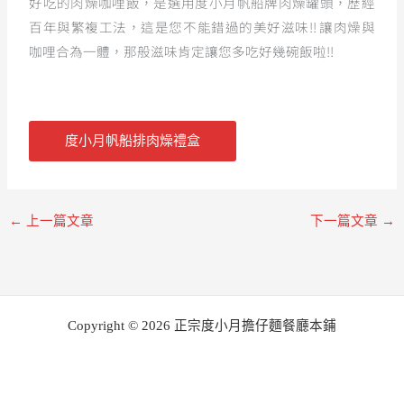
好吃的肉燥咖哩飯，是選用度小月帆船牌肉燥罐頭，歷經
百年與繁複工法，這是您不能錯過的美好滋味!! 讓肉燥與
咖哩合為一體，那般滋味肯定讓您多吃好幾碗飯啦!!
度小月帆船排肉燥禮盒
←
上一篇文章
下一篇文章
→
Copyright © 2026 正宗度小月擔仔麵餐廳本鋪