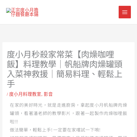
跳
至
主
要
內
容
度小月秒殺家常菜【肉燥咖哩
飯】料理教學｜帆船牌肉燥罐頭
入菜神救援｜簡易料理、輕鬆上
手
/
度小月料理教室
,
影音
在家的美好時光，就是走進廚房，拿起度小月帆船牌肉燥
罐頭，看著潘老師的教學影片，跟著一起製作肉燥咖哩飯
啦!!!
做法簡單，輕鬆上手! 一定要在家嚐試一下唷!