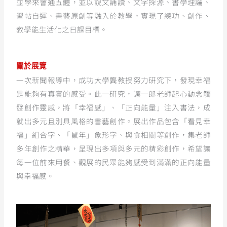
並學來會通五體，並以說文誦讀、文字探源、書學理論、
習帖自運、書藝原創等融入於教學，實現了練功、創作、
教學能生活化之日課目標。
關於展覽
一次新聞報導中，成功大學龔教授努力研究下，發現幸福
是能夠有真實的感受。此一研究，讓一郎老師起心動念觸
發創作靈感，將「幸福感」、「正向能量」注入書法，成
就出多元且別具風格的書藝創作。展出作品包含「看見幸
福」組合字、「鼠年」象形字、與食相關等創作，集老師
多年創作之精華，呈現出多項與多元的精彩創作，希望讓
每一位前來用餐、觀展的民眾能夠感受到滿滿的正向能量
與幸福感。