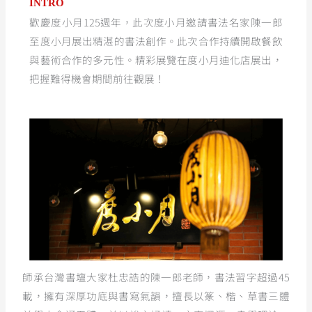
INTRO
歡慶度小月125週年，此次度小月邀請書法名家陳一郎
至度小月展出精湛的書法創作。此次合作持續開啟餐飲
與藝術合作的多元性。精彩展覽在度小月迪化店展出，
把握難得機會期間前往觀展！
師承台灣書壇大家杜忠誥的陳一郎老師，書法習字超過45
載，擁有深厚功底與書寫氣韻，擅長以篆、楷、草書三體