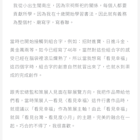
我從小出生閩南庄，因為宗祠祭祀的關係，每個人都要
貢獻所學。因為我在十歲開始學習書法，因此就有義務
為整個村、廟寫字，寫春聯。
當時也開始接觸到組合字，例如：招財進寶、日進斗金、
黃金萬兩等。如今已經寫了46年，當然對這些組合字的感
受已經在腦袋裡滾瓜爛熟了，所以當我想寫「看見幸福」
這四個字時，組合字的創意自然就冒出來了，也就水到渠
成的完成創作。
跟秀宏總監和策展人見面在聊展覽方向，我把作品帶給他
們看，當時策展人一看見〈看見幸福〉這件行書作品時，
就提議以「看見幸福」作為策展主軸！由此「看見幸福」
就與「看見台灣‧看見度小月」的主題，完美的融合在一
起。巧合的不得了，我很喜歡。