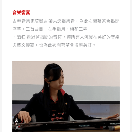
音樂饗宴
古琴音樂家莫凱吉帶來悠揚樂音，為此次開幕茶會揭開
序幕。三首曲目：左手指月、梅花三弄
、酒狂 透過彈指間的音符，讓所有人沉浸在美好的音樂
與藝文饗宴，也為此次開幕茶會增添美好。