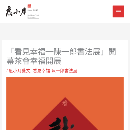
跳
至
主
要
內
容
「看見幸福─陳一郎書法展」開
幕茶會幸福開展
/
度小月藝文
,
看見幸福 陳一郎書法展