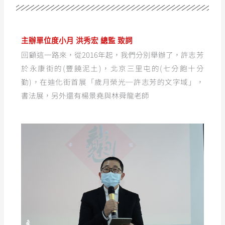
主辦單位度小月 洪秀宏 總監 致詞
回顧這一路來，從2016年起，我們分別舉辦了，許志芳
於永康街的(豐饒泥土)，北京三里屯的(七分飽十分
勤)，在迪化街首展「歲月榮光─許志芳的文字域」，
書法展，另外還有楊景堯與林舜龍老師