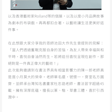
以及香港藝術家Rolland等的個展，以及以度小月品牌故事
為劇本的布袋戲。再再都扣合著，以藝術讓生活更美好這
件事。
在此想跟大家分享我的恩師池田大作先生曾提到的見解：
「當人們透過奮戰克服自身的苦惱，為友人帶來幸福與和
平時，喜悅自會油然而生。若將這份喜悅呈現在創作，那
絕對是一件真正偉大的藝術！」
此次能夠邀請到在書法界具有相當影響力的陳一郎老師真
是度小月莫大的榮幸。老師單名還，號懷一，齋室名方圓
齋，並師承台灣知名書畫家杜忠誥老師，書法習字超過45
載，擁有深厚底蘊，擅長以篆、楷、草書三體，喜於引西
潤中。