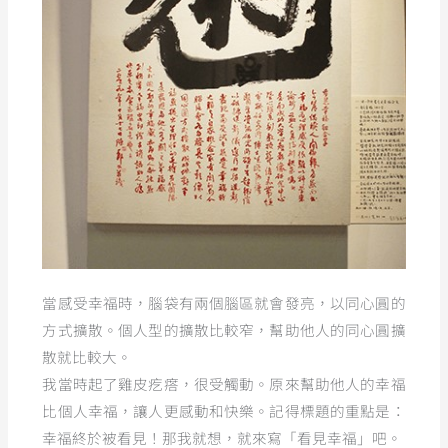
當感受幸福時，腦袋有兩個腦區就會發亮，以同心圓的
方式擴散。個人型的擴散比較窄，幫助他人的同心圓擴
散就比較大。
我當時起了雞皮疙瘩，很受觸動。原來幫助他人的幸福
比個人幸福，讓人更感動和快樂。記得標題的重點是：
幸福終於被看見！那我就想，就來寫「看見幸福」吧。