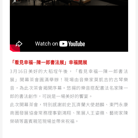
「看見幸福─陳一郎書法展」幸福開展
3月16日美好的大稻埕午後，「看見幸福─陳一郎書法
展」開幕茶會圓滿舉辦！現場由音樂家莫凱吉的古琴樂
音，為此次茶會揭開序幕。悠揚的樂音搭配書法名家陳一
郎的書法創作，可說是一場美好的饗宴。
此次開幕茶會，特別感謝前史瓦濟蘭大使趙麟、東門永康
商圈發展協會常務理事劉鴻翔、策展人王姿蘋、藝術家陳
榮碩等嘉賓親蒞現場並帶來祝福。