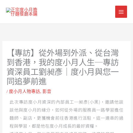
跳
至
主
要
內
容
【專訪】從外場到外派、從台灣
到香港，我的度小月人生─專訪
資深員工劉昶彥｜度小月與您一
同追夢前進
/
度小月人物專訪
,
影音
此次專訪度小月資深的內部員工─昶彥(小黑)，邀請他談
談他與度小月的緣分，如何從外場的服務員一路學習擔任
麵師、副店，更獲機會前往香港進行派駐，這一連串的過
程與學習，都是他在度小月成長的最好資糧。