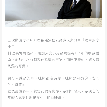
此次邀請度小月料理長潘盟仁老師為大家分享「眼中的度
小月」
料理長娓娓道來，剛加入度小月發現擁有124年的餐飲體
系，能夠從以前到現在延續古早味，而是不變的，讓人感
到難能可貴。
最令人感動的是，味道都沒有變，味道是熟悉的、安心
的、療癒的！
往後延續多年，就是我們的使命，讓創新融入，讓現在的
年輕人感受什麼是度小月的新味道。