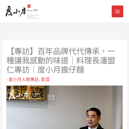
跳
至
主
要
內
容
【專訪】百年品牌代代傳承，一
種讓我感動的味道｜料理長潘盟
仁專訪｜度小月擔仔麵
/
度小月人物專訪
,
影音