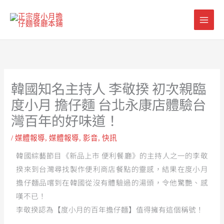
跳
至
主
要
內
容
韓國知名主持人 李敬揆 初次親臨
度小月 擔仔麵 台北永康店體驗台
灣百年的好味道！
/
媒體報導
,
媒體報導
,
影音
,
快訊
韓國綜藝節目《新品上市 便利餐廳》的主持人之一的李敬
揆來到台灣尋找製作便利商店餐點的靈感，結果在度小月
擔仔麵品嚐到在韓國從沒有體驗過的湯頭，令他驚艷、感
嘆不已！
李敬揆認為【度小月的百年擔仔麵】值得擁有這個稱號！