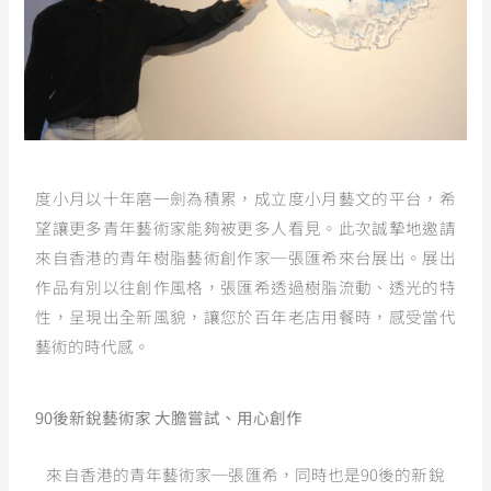
度小月以十年磨一劍為積累，成立度小月藝文的平台，希
望讓更多青年藝術家能夠被更多人看見。此次誠摯地邀請
來自香港的青年樹脂藝術創作家─張匯希來台展出。展出
作品有別以往創作風格，張匯希透過樹脂流動、透光的特
性，呈現出全新風貌，讓您於百年老店用餐時，感受當代
藝術的時代感。
90後新銳藝術家 大膽嘗試、用心創作
來自香港的青年藝術家─張匯希，同時也是90後的新銳