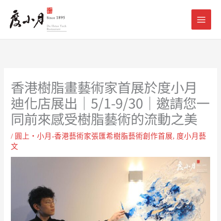
跳
至
主
要
內
容
香港樹脂畫藝術家首展於度小月
迪化店展出｜5/1-9/30｜邀請您一
同前來感受樹脂藝術的流動之美
/
圓上‧小月-香港藝術家張匯希樹脂藝術創作首展
,
度小月藝
文