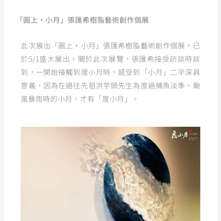
「圓上‧小月」張匯希樹脂藝術創作個展
此次展出「圓上‧小月」張匯希樹脂藝術創作個展，已
於5/1盛大展出。關於此次展覽，張匯希接受訪談時談
到，一開始接觸到度小月時，感受到「小月」二字深具
意義，因為在過往先祖洪芋頭先生為度過捕魚淡季、颱
風暴雨時的小月，才有「度小月」。