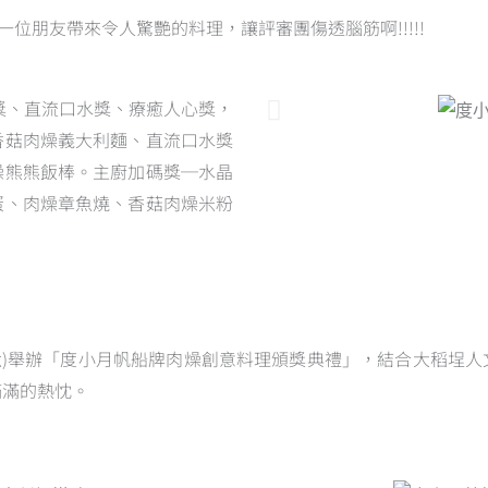
位朋友帶來令人驚艷的料理，讓評審團傷透腦筋啊!!!!!
獎、直流口水獎、療癒人心獎，
香菇肉燥義大利麵、直流口水獎
燥熊熊飯棒。主廚加碼獎─水晶
蛋、肉燥章魚燒、香菇肉燥米粉
(六)舉辦「度小月帆船牌肉燥創意料理頒獎典禮」，結合大稻埕
滿滿的熱忱。