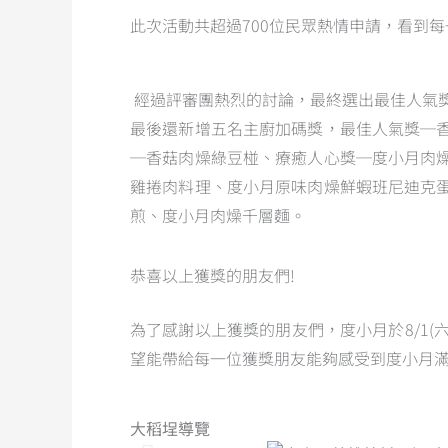
此次活動共超過700位民眾熱情申請，看到每一
經過評審團熱烈的討論，最終選出最佳人氣
最後還新增五名主廚加碼獎，最佳人氣獎─
─香菇肉燥綠豆椪、療癒人心獎─度小月肉
雞捲肉料理、度小月原味肉燥鮮蝦班尼迪克
煎、度小月肉燥千層麵。
恭喜以上獲獎的朋友們!
為了感謝以上獲獎的朋友們，度小月於8/1
望能帶給每一位獲獎朋友能夠感受到度小月
大稻埕導覽