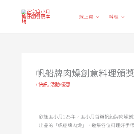
跳
至
線上買
料理
主
要
內
容
帆船牌肉燥創意料理頒
/
快訊
,
活動/優惠
欣逢度小月125年，度小月首辦帆船牌肉燥
出品的「帆船牌肉燥」，邀集各位料理好手