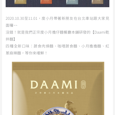
2020.10.30至11.01，度小月帶著新朋友在台北車站跟大家見
面囉~~
沒錯！就是我們正宗度小月擔仔麵餐廳本舖研發的【Daami乾
拌麵】
四種全新口味：蔬食肉燥麵、咖哩蔬食麵、小月擔擔麵、紅
蔥麻辣麵，等你來嚐鮮！