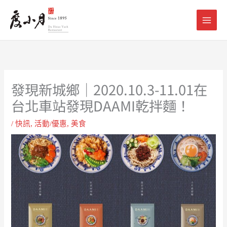
跳
至
主
要
內
容
發現新城鄉｜2020.10.3-11.01在
台北車站發現DAAMI乾拌麵！
/
快訊
,
活動/優惠
,
美食